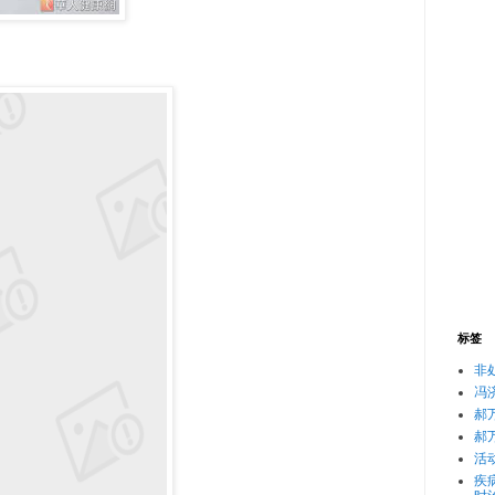
标签
非
冯
郝
郝
活
疾