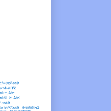
处方药物和健康
济相本草日记
万山“伤寒论”
万山讲《伤寒论》
动与健康
病的治疗和健康---带状疱疹的及