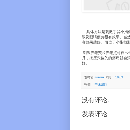
具体方法是刺激手背小指侧
眼及眼睛疲劳很有效果。当
者效果越好。而位于小指根测
刺激养老穴和养老点可自己进
月，按压穴位的的痛痛就会
好。
发帖者
aurora
时间：
18:09
标签：
中医治疗
没有评论:
发表评论