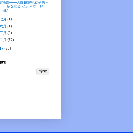
倪海廈——人間最壞的就是害人
生病又短命 弘五学堂（转
载）
七月
(1)
六月
(1)
三月
(8)
二月
(77)
17
(23)
博客