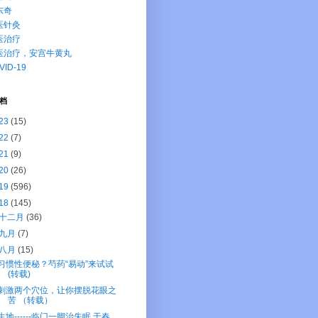
东奇
医针灸
医治疗
医治疗，安宫牛黄丸
VID-19
档
23
(15)
22
(7)
21
(9)
20
(26)
19
(596)
18
(145)
十二月
(36)
九月
(7)
八月
(15)
习惯性便秘？芍药“易动”来试试
(转载)
刺激两个穴位，让你摆脱花眼之
苦 （转载）
生地------临门一脚治失眠 于春