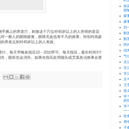
时
疾
脱
家
家
刘
手腕上的养老穴，刺激这个穴位对40岁以上的人所得的老花
劉
然对一般人的眼睛疲倦，眼睛充血也有不凡的效果。特别对高龄
劉
的养老点则对40岁以上的人有效。
民
倪
行，每天早晚各指压10－20次即可。每天指压，最长时间3个
气
消失，眼疾也会消失。如果在指压处用烟头或艾蒿灸治效果会更
生
生
生
生
王
徐
学
的
学
—
饮
用
于