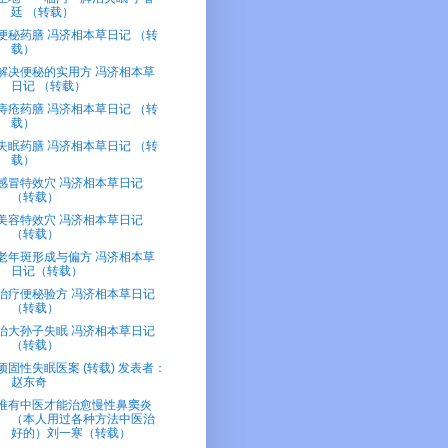
廷 （转载）
便秘药膳 冯济相本草日记 （转
载）
解决便秘的实用方 冯济相本草
日记 （转载）
痔疮药膳 冯济相本草日记 （转
载）
失眠药膳 冯济相本草日记 （转
载）
感冒特效穴 冯济相本草日记
（转载）
美容特效穴 冯济相本草日记
（转载）
老年斑形成与偏方 冯济相本草
日记（转载）
治疗便秘验方 冯济相本草日记
（转载）
治大孙子失眠 冯济相本草日记
（转载）
顽固性失眠医案 (转载) 发表者：
赵东奇
唯有中医才能治愈慢性鼻窦炎
（本人用过各种方法中医治
好的）刘一寒（转载）