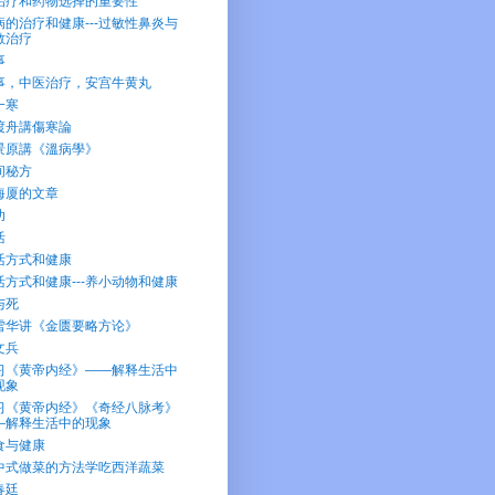
治疗和药物选择的重要性
病的治疗和健康---过敏性鼻炎与
敏治疗
事
事，中医治疗，安宫牛黄丸
一寒
渡舟講傷寒論
景原講《溫病學》
间秘方
海厦的文章
功
活
活方式和健康
活方式和健康---养小动物和健康
与死
雪华讲《金匮要略方论》
文兵
习《黄帝内经》——解释生活中
现象
习《黄帝内经》《奇经八脉考》
—解释生活中的现象
食与健康
中式做菜的方法学吃西洋蔬菜
春廷