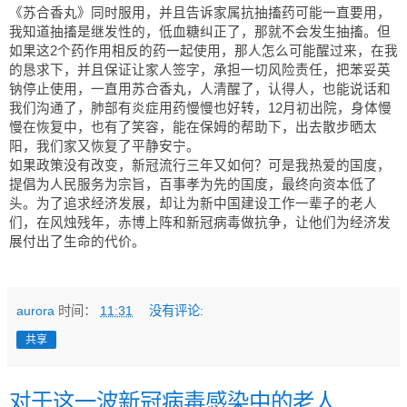
《苏合香丸》同时服用，并且告诉家属抗抽搐药可能一直要用，
我知道抽搐是继发性的，低血糖纠正了，那就不会发生抽搐。但
如果这2个药作用相反的药一起使用，那人怎么可能醒过来，在我
的恳求下，并且保证让家人签字，承担一切风险责任，把苯妥英
钠停止使用，一直用苏合香丸，人清醒了，认得人，也能说话和
我们沟通了，肺部有炎症用药慢慢也好转，12月初出院，身体慢
慢在恢复中，也有了笑容，能在保姆的帮助下，出去散步晒太
阳，我们家又恢复了平静安宁。
如果政策没有改变，新冠流行三年又如何？可是我热爱的国度，
提倡为人民服务为宗旨，百事孝为先的国度，最终向资本低了
头。为了追求经济发展，却让为新中国建设工作一辈子的老人
们，在风烛残年，赤博上阵和新冠病毒做抗争，让他们为经济发
展付出了生命的代价。
aurora
时间：
11:31
没有评论:
共享
对于这一波新冠病毒感染中的老人