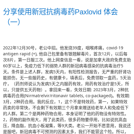
分享使用新冠抗病毒药Paxlovid 体会
（一）
2022年12月30号，老公中招。他发烧39度，咽喉疼痛，covid-19 
antigen rapid (+), 他自己包里备有银翘解毒片，首次12片，以后每
次8片，第一日服三次。他上网查信息一看，说是加拿大政府免费支助
60岁以上，免疫力低下的弱势人群的新冠病毒感染的抗病毒治疗5
天。条件是上述人群，发病5天内，有阳性检测报告，无严重的肝肾功
能损伤，无一些服药史，有健康卡，填表后，免费领取一盒药，5天治
疗，（药剂师说认为发病5天之内服药有效，用药有效治疗是5天，所
以，只提供五天药物）。拿回来一看，失效日期: 2023年3月，2种抗
病毒药合用(Nirmatrelvir/ritonavir tablets, co-packaged)。有效期: 
3月，2种药合用。我的反应，1，这个不是特效药，第一，如果特效
药卖的非常快，不会剩下有效期三个月拿来赠送给老年人和免疫低下
的人群。第二个是两种药物合用，本身证明了他的药物没有特效性。
2，药物的副作用大，用了此类药，很多药物要停用，比如说抗高血
压，降血脂，抗血小板凝集，等9大类。老公一开始不愿意用，我说还
是服吧，新冠病毒不可预测的因素太多，我们不能冒这个险。所以，