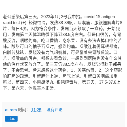
老公感染后第三天，2023年1月2号我中招。covid-19 antigen 
rapid test (+). 轻微怕冷，发热38-39度，咽喉痛，服银翘解毒片8
片，每日4次。因为符合条件，发病当天领取了一盒药。开始服
用，发病第二天体温略微下降到38.5度左右。但是口很苦，有胃
酸反流，咽喉灼痛。吃口香糖，吃水果，没有办法去掉口中的苦
味。酸甜可口的柚子吞咽时，感到灼痛。咽喉连着俩耳根都痛，
白腻苔脉眩，发烧没有力气想躺着，可是躺着会胃酸反流。口
苦，咽喉痛的厉害，都想去看急诊，一想到到医院也没有什么其
他的治疗就又放弃了。第三天仍38.5度左右，发烧觉得脑子都呆
了，不会思考。后来想想这个药物，1，苦寒伤胃，2，这个药影
响肝胆的疏泄。引起胆汁上逆，胆气上逆。引起口苦咽痛加重。
所以，第四天，小柴胡汤丸+银翘解毒片，第五天，37.5-37.8上
下，第六天，体温基本正常。
aurora
时间：
11:25
没有评论:
共享