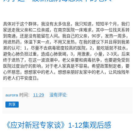
具体对于这个群体，我没有太多信息，我只知道，短短半个月，我们
家送走我父亲和二位亲戚，在南京医院一床难求，其中一位找关系转
到南通，还是没有能留在人间。我自己的父亲，90岁，发热一周多，
用退热药，体温下来一点，不用又发热，在我的建议下并且得到我弟
弟的认可：1，尽量不去病毒密度较高的医院，2，能吃钣就不挂水，
避免心肺负担过重，造成心肺衰竭，3，用激素，小量，2-3天。后来
终于退热了，在这一波浪潮中，老父亲要和病毒抗争，也要避免受到
医院过度治疗的影响，对于老人家真是不容易。希望政策制定者，要
心怀慈悲，想想家中的老人，想想亲朋好友家中的老人，让风烛残年
的老人们平安度日。
aurora
时间：
11:29
没有评论:
共享
《应对新冠专家谈》1-12集观后感