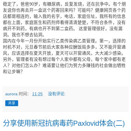
稳定了，爸爸90岁，有糖尿病，反复发烧，还在抗争中。有个朋
友说你也再去开一盒这个药寄回来吗？可能吗？健康网页各个药
店都是相连的，输入我的名字，电话，家庭住址，我所有的信息
都在上面，家庭医生和药剂师看得清清楚楚，不符合条件，没有
病开不到药，有病也开不到第二盒药。 这里管理很好，没有漏
洞。我也不想去钻洞。
国内在今年一月份开始实行乙类传染病乙类管理。第一，选择的
时机不对，元旦春节前后大家各种应酬饭局多多，又不能开窗通
风，应该选择在夏天开放，夏天可以开窗通风，大大减少感染。
另外，管理者有没有想过每个人家中都有父母，每个家中都有老
人？对他们怎么办？难道要让他们为努力多赚钱的社会做出牺牲
和让步嘛？
aurora
时间：
11:25
没有评论:
共享
分享使用新冠抗病毒药Paxlovid体会(二)