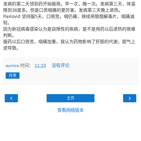
发病的第二天领到药开始服用。早一次，晚一次。发病第三天，体温
降到38度多。但是口苦咽痛的更厉害。发病第三天晚上退热。
Paxlovid 坚持服5天，口很苦。咽仍痛，继续用银翘解毒片，咽痛减
轻。
因为新冠病毒感染认为是自限性的疾病，是不是用药以后退热的很难
判断。
服药以后口很苦，咽痛加重，我认为药物影响了肝胆的代谢，胆气上
逆导致。
aurora
时间：
11:23
没有评论:
共享
‹
›
主页
查看网络版本