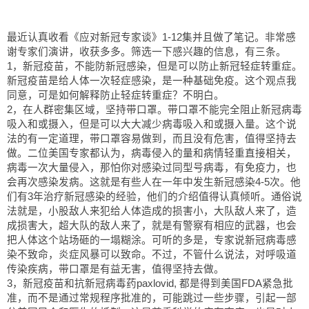
最近认真收看《应对新冠专家谈》1-12集并且做了笔记。非常感
谢专家们演讲，收获多多。筛选一下感兴趣的信息，有三条。
1，新冠疫苗，不能防新冠感染，但是可以防止新冠轻症转重症。
新冠疫苗是给人体一次轻症感染，是一种基础免疫。这个观点我
同意，可是如何解释防止轻症转重症？不明白。
2，在人群密集区域，坚持带口罩。带口罩不能完全阻止新冠病毒
吸入和或摄入，但是可以大大减少病毒吸入和或摄入量。这个说
法的有一定道理，带口罩容易做到，而且没有危害，值得坚持去
做。二位美国专家都认为，病毒侵入的量和病情轻重直接相关，
病毒一次大量侵入，那怕你对感染过同型号病毒，有免疫力，也
会再次感染发病。这就是有些人在一年中发生新冠感染4-5次。他
们有3年治疗新冠感染的经验，他们的介绍值得认真倾听。通俗说
法就是，小股敌人来犯给人体造成的损害小，大队敌人来了，造
成损害大，超大队的敌人来了，就是有警察有相应的武器，也会
把人体这个站场砸的一塌糊涂。可听的多是，专家说新冠病毒感
染不致命，炎症风暴可以致命。不过，不管什么说法，对呼吸道
传染疾病，带口罩是有益无害，值得坚持去做。
3，新冠疫苗和抗新冠病毒药paxlovid, 都是得到美国FDA紧急批
准，而不是通过常规程序批准的，可能跳过一些步骤，引起一部