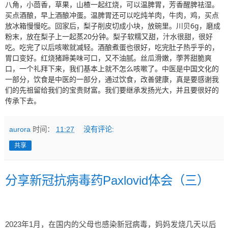
八角，小茴香，草果，山楂一起红烧，可以温脾胃，芳香醒脾祛湿。
买点酒酿，早上酒酿冲蛋。温脾胃还可以吃炖羊肉，牛肉，鸡，买点
放冰箱慢慢吃。回家后，梨子削皮切成小块，放碗里。川贝6g，磨成
粉末，放在梨子上一起蒸20分钟。梨子软糯又甜，汁水很甜，很好
吃。吃完了以后咳嗽就减轻。酒酿煮蛋也很好，吃完肚子热乎乎的，
胃口变好。红烧猪蹄美味可口，又不油腻。丝瓜滑嫩，荸荠甜脆爽
口，一个礼拜下来，我们基本上就不怎么咳嗽了。中医是中国文化的
一部分，饮食是中医的一部分，通过饮食，改善健康，真是要感谢我
们的先祖留给我们的宝贵财富。我们要继承发扬光大，并且要很好的
传承下去。
aurora
时间：
11:27
没有评论:
共享
分享新冠抗病毒药Paxlovid体会（三）
2023年1月，在国内的父母也感染新冠病毒，妈妈发烧几天以后