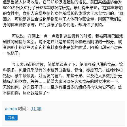
但是当被人体吸收后，它们却能促进脂肪的增长。美国某癌症协会对
8000名妇女进行了长达6年的跟踪研究，最后得出结论，“在体重增加
的女性中，食用人造增甜剂的女性所增长的体重大于未曾食用的。”原
因之一可能是这些合成化学物影响了人体荷尔蒙含量，削弱了我们自
身的体重调控系统，它们减缓了新陈代谢，却增进了食欲。 
        可以说，在网上一点一点看到这些资料的时候，我被阿斯巴甜戏
剧性的剧情所吸引。说不定它只是某些商业和政治阴谋的一部分，或
者网络上的这些否定它的资料本身也是某种阴谋，阿斯巴甜只不过是
一枚棋子。
        今天去超市的时候，简单地调查了下，使用阿斯巴甜的食品、饮
料很多。包括几乎所有的木糖醇口香糖、健怡、零度可乐、娃哈哈AD
钙奶、蒙牛酸酸乳、好丽友的薯片、某些干果、以及绝大多数打折无
糖标志的甜食，等等……希望大家可以在选择食品的时候注意一下。
无论如何，这东西不好……至少有相当多的组织机构认为它不好。信
不信由你，反正我是信了~ 
aurora
时间：
11:09
共享