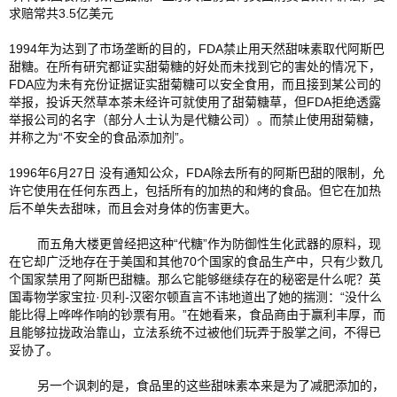
求赔常共3.5亿美元
1994年为达到了市场垄断的目的，FDA禁止用天然甜味素取代阿斯巴
甜糖。在所有研究都证实甜菊糖的好处而未找到它的害处的情况下，
FDA应为未有充份证据证实甜菊糖可以安全食用，而且接到某公司的
举报，投诉天然草本茶未经许可就使用了甜菊糖草，但FDA拒绝透露
举报公司的名字（部分人士认为是代糖公司）。而禁止使用甜菊糖，
并称之为“不安全的食品添加剂”。
1996年6月27日 没有通知公众，FDA除去所有的阿斯巴甜的限制，允
许它使用在任何东西上，包括所有的加热的和烤的食品。但它在加热
后不单失去甜味，而且会对身体的伤害更大。
        而五角大楼更曾经把这种“代糖”作为防御性生化武器的原料，现
在它却广泛地存在于美国和其他70个国家的食品生产中，只有少数几
个国家禁用了阿斯巴甜糖。那么它能够继续存在的秘密是什么呢？英
国毒物学家宝拉·贝利-汉密尔顿直言不讳地道出了她的揣测：“没什么
能比得上哗哗作响的钞票有用。”在她看来，食品商由于赢利丰厚，而
且能够拉拢政治靠山，立法系统不过被他们玩弄于股掌之间，不得已
妥协了。
        另一个讽刺的是，食品里的这些甜味素本来是为了减肥添加的，