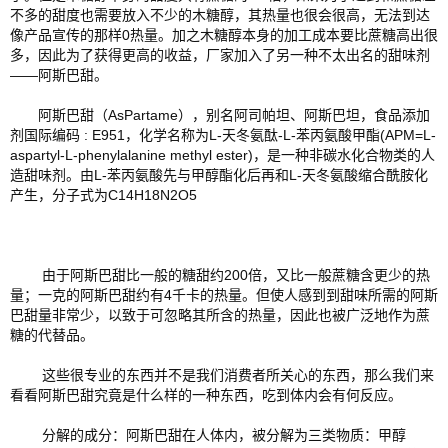
不多的甜度也需要放入不少的木糖醇，其热量也很会很高，无法到达
像产品宣传的那样0热量。加之木糖醇本身的加工成本要比蔗糖高出很
多，因此为了获得更高的收益，厂家加入了另一种不太出名的甜味剂
——阿斯巴甜。 
       阿斯巴甜（AsPartame），别名阿司帕坦、阿斯巴坦，食品添加
剂国际编码 : E951，化学名称为L-天冬氨酞-L-苯丙氨酸甲酯(APM=L-
aspartyl-L-phenylalanine methyl ester)，是一种非碳水化合物类的人
造甜味剂。由L-苯丙氨酸先与甲醇酯化后再和L-天冬氨酸缩合酰胺化
产生，分子式为C14H18N2O5
        由于阿斯巴甜比一般的糖甜约200倍，又比一般蔗糖含更少的热
量；一克的阿斯巴甜约有4千卡的热量。但使人感到到甜味所需的阿斯
巴甜量非常少，以致于可忽略其所含的热量，因此也被广泛地作为蔗
糖的代替品。
        这些很专业的东西并不是我们消费者所关心的东西，那么我们来
看看阿斯巴甜究竟是什么样的一种东西，吃到体内会有何反应。
        分解的成分：阿斯巴甜在人体内，被分解为三类物质：甲醇 