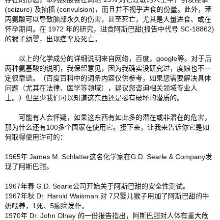
(seizure) 及抽搐 (convulsion)，而且并不视乎进食的份量。此外，苯
丙氨酸可以导致脑部永久的伤害，甚至死亡，尤其是大量进食、或在
怀孕期间。在 1972 年的研究，进食阿斯巴甜(报告中代号 SC-18862)
的猴子幼婴，出现痉挛及死亡。
       以上的化学成分的详细说明来自网络，百度，google等。对于后
两种氨基酸的说明，我保留意见，因为我确实没研究过，度娘也不一
定很靠谱。（百度百科中的词条内容仅供参考，如果您需要解决具体
问题（尤其在法律、医学等领域），建议您咨询相关领域专业人
士。）但至少我们可以知道这东西还是挺有破坏的潜质的。
       可能有人会怀疑，如果这东西有如此多的潜在或非潜在的危害，
那为什么还有100多个国家在使用它。接下来，让我来告诉你它是如
何取得使用许可的：
1965年 James M. Schlatter这名化学家在G.D. Searle & Company发
现了阿斯巴甜。
1967年春 G.D. Searle公司开始关于阿斯巴甜的安全性测试。
1967年秋 Dr. Harold Waisman 对 7只婴儿猴子用加了阿斯巴甜的牛
奶喂养，1死、5癫痫发作。 　　
1970年 Dr. John Olney 的一份报告指出，阿斯巴甜对人体有重大危