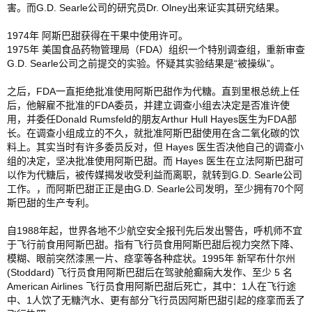
害。而G.D. Searle公司的研究员Dr. Olney出来证实其研究结果。 
1974年 阿斯巴甜获得在干果中使用许可。 　　
1975年 美国食品药物管理局（FDA）组织一个特别调查组，重新审查 
G.D. Searle公司之前提交的实验。怀疑其实验结果是“被操纵”。
之后，FDA一直拒绝批准使用阿斯巴甜作为代糖。直到里根总统上任
后，他解雇不批准的FDA委员，并建立调查小组去决定是否准许使
用，并委任Donald Rumsfeld的朋友Arthur Hull Hayes医生为FDA部
长。在调查小组成立的不久，就批准阿斯巴甜使用在含二氧化碳的饮
料上。其实当时有许多委员反对，但 Hayes 医生否决他自己的调查小
组的决定，坚决批准使用阿斯巴甜。而 Hayes 医生在立法阿斯巴甜可
以作为代糖后，被传媒揭发收受利益而离职，就转到G.D. Searle公司
工作。，而阿斯巴甜正正是由G.D. Searle公司发明，至少拥有70个阿
斯巴甜的生产专利。 　　
自1988年起，世界各地不少航空安全报刊先后发出警告，呼机师不宜
于飞行前食用阿斯巴甜。指有飞行员食用阿斯巴甜后视力突然下降、
模糊、眼前突然漆黑一片、痉挛等各种症状。1995年 新罕布什尔州
(Stoddard) 飞行员食用阿斯巴甜后在驾驶舱癫痫大发作、至少 5 名 
American Airlines 飞行员食用阿斯巴甜后死亡，其中：1人在飞行途
中、1人饮了无糖汽水、更有部分飞行员因阿斯巴甜引起的痉挛而丢了