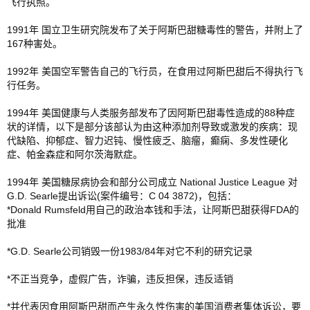
飞行执照。 　　
1991年 国立卫生研究院发布了关于阿斯巴甜糖毒性的警告，并附上了
167种害处。 　　
1992年 美国空军警告自己的飞行员，在食用过阿斯巴甜后不得执行飞
行任务。 
1994年 美国健康与人类服务部发布了因阿斯巴甜毒性造成的88种症
状的详情，以下是部分该部认为由这种添加剂导致或激发的疾病：现
代缺陷、抑郁症、智力迟钝、慢性疲乏、脑瘤，癫痫、多发性硬化
症、帕金森症和阿尔茨海默症。 　
1994年 美国糖尿病协会和部分公司成立 National Justice League 对
G.D. Searle提出诉讼(案件编号：C 04 3872)，包括： 　　
*Donald Rumsfeld用自己的政治本钱和手法，让阿斯巴甜获得FDA的
批准 
*G.D. Searle公司销毁一份1983/84年对它不利的研究记录 　　
*不正当竞争，虚假广告，诈骗，违反担保，违反适销 　　
*并代表因食用阿斯巴甜而产生永久性伤害的美国消费者集体诉讼，要