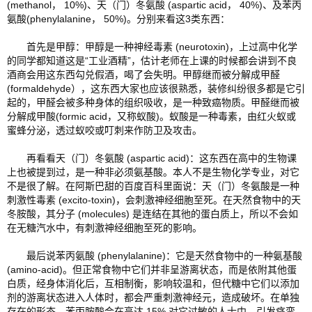
(methanol， 10%)、天（门）冬氨酸 (aspartic acid， 40%)、及苯丙
氨酸(phenylalanine， 50%)。分别来看这3类东西：
       首先是甲醇：甲醇是一种神经毒素 (neurotoxin)，上过高中化学
的同学都知道这是“工业酒精”，估计老师在上课的时候都会讲到不良
酒商会用这东西勾兑假酒，喝了会失明。甲醇继而被分解成甲醛
(formaldehyde），这东西大家也应该很熟悉，装修纠纷很多都是它引
起的，甲醛会被多种身体的组织吸收，是一种致癌物质。甲醛继而被
分解成甲酸(formic acid，又称蚁酸)。蚁酸是一种毒素，由红火蚁或
蜜蜂分泌，透过蚁咬或叮刺来作防卫及攻击。 
       再看看天（门）冬氨酸 (aspartic acid)：这东西在高中的生物课
上也被提到过，是一种非必须氨基酸。本人不是生物化学专业，对它
不是很了解。在阿斯巴甜的百度百科里面说：天（门）冬氨酸是一种
刺激性毒素 (excito-toxin)，会刺激神经细胞至死。在天然食物中的天
冬胺酸，其分子 (molecules) 是连结在其彵的蛋白质上，所以不会如
在无糖汽水中，有刺激神经细胞至死的影响。 
       最后说苯丙氨酸 (phenylalanine)：它是天然食物中的一种氨基酸 
(amino-acid)。但正常食物中它们并非呈游离状态，而是依附其他蛋
白质，经身体消化后，互相制衡，影响较温和，但代糖中它们以添加
剂的游离状态进入人体时，都会严重刺激神经元，造成破坏。在单独
存在的形态，苯丙胺酸会在高达 15% 对它过敏的人士中，引发痉挛 