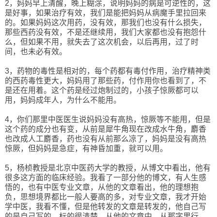
2，妈妈早上清醒，晚上糊涂，说明妈妈的病是可逆性的，这
是好事，如果治疗有效，我们是能把妈妈从病魔手里拉回来
的。如果妈妈这次用药，没有效，那我们也没有什么损失，
那些西药没有效，不是还继续用，我们大家都也没有抱怨什
么，但如果不用，就失去了这次机会，以后再用，过了时
间，也未必有效。
3，药物的毒性是相对的，每个药都有毒付作用，治疗精神类
的西药毒性更大，妈妈用了那些药，付作用你也看到了，不
是还在用着。这个药是经过炮制过的，小孩子惊厥都可以
用，妈妈成年人，为什么不能用。
4，你们那里中医医生说妈妈没有高热，惊厥等不能用，但是
这个药的成分也有变，从前是犀牛角现在改成水牛角，麝香
也改成人工麝香，药也没有从前那么凉了，妈妈是没有高热
惊厥，但妈妈是急症，有神昏加重，就可以用。
5，杨桢教授是北京中医药大学的教授，从博文中看出，他有
很多这方面的临床经验。我看了一部分他的博文，有人生感
悟的，也有中医专业文章，从他的文章看出，他的理想抱
负，思想境界都比一般人要高的多，对专业文章，我才开始
学中医，我看不懂，但是他转发的文章是转发的，他自己写
的是自己写的，标的很清楚，从他的文章中，从那字里行