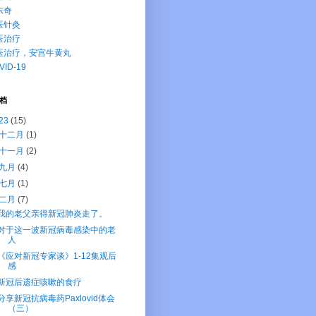
东奇
医针灸
医治疗
医治疗，安宫牛黄丸
VID-19
档
23
(15)
十二月
(1)
十一月
(2)
九月
(4)
七月
(1)
二月
(7)
我的老父亲得新冠肺炎走了。
对于这一波新冠病毒感染中的老
人
《应对新冠专家谈》1-12集观后
感
新冠后遗症咳嗽的食疗
分享新冠抗病毒药Paxlovid体会
（三）