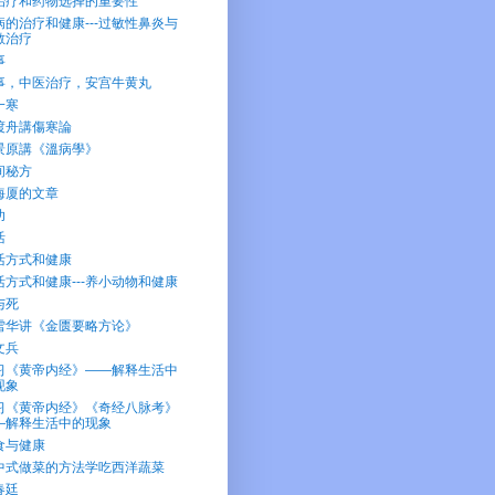
治疗和药物选择的重要性
病的治疗和健康---过敏性鼻炎与
敏治疗
事
事，中医治疗，安宫牛黄丸
一寒
渡舟講傷寒論
景原講《溫病學》
间秘方
海厦的文章
功
活
活方式和健康
活方式和健康---养小动物和健康
与死
雪华讲《金匮要略方论》
文兵
习《黄帝内经》——解释生活中
现象
习《黄帝内经》《奇经八脉考》
—解释生活中的现象
食与健康
中式做菜的方法学吃西洋蔬菜
春廷