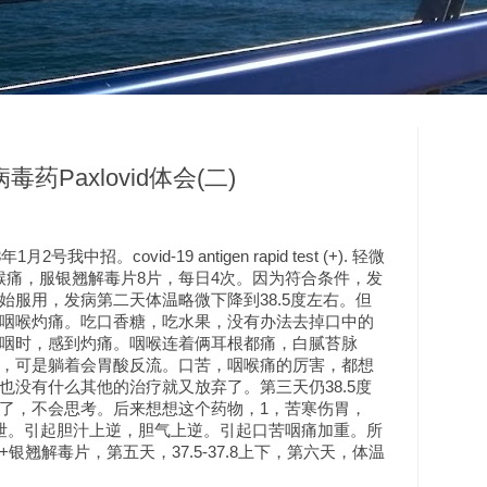
药Paxlovid体会(二)
我中招。covid-19 antigen rapid test (+). 轻微
咽喉痛，服银翘解毒片8片，每日4次。因为符合条件，发
始服用，发病第二天体温略微下降到38.5度左右。但
咽喉灼痛。吃口香糖，吃水果，没有办法去掉口中的
咽时，感到灼痛。咽喉连着俩耳根都痛，白腻苔脉
，可是躺着会胃酸反流。口苦，咽喉痛的厉害，都想
也没有什么其他的治疗就又放弃了。第三天仍38.5度
了，不会思考。后来想想这个药物，1，苦寒伤胃，
泄。引起胆汁上逆，胆气上逆。引起口苦咽痛加重。所
银翘解毒片，第五天，37.5-37.8上下，第六天，体温