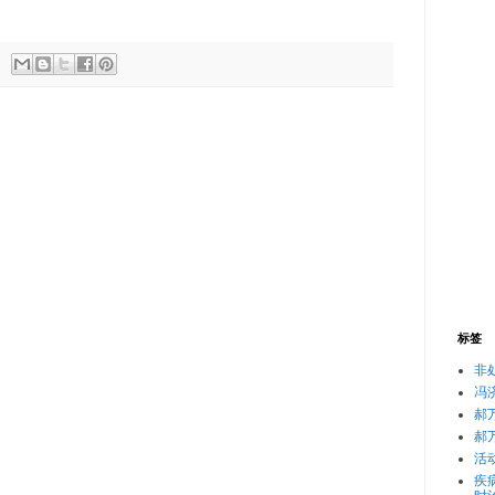
标签
非
冯
郝
郝
活
疾