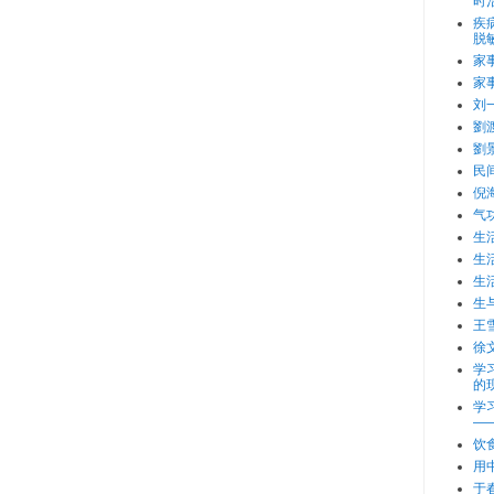
时
疾
脱
家
家
刘
劉
劉
民
倪
气
生
生
生
生
王
徐
学
的
学
—
饮
用
于