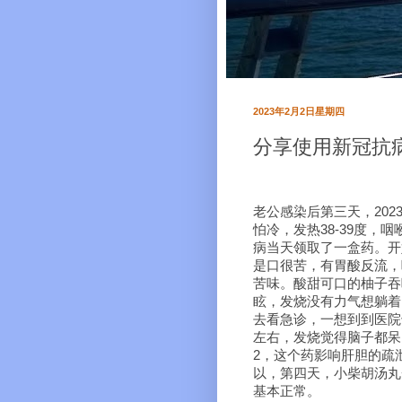
2023年2月2日星期四
分享使用新冠抗病毒
老公感染后第三天，2023年1月2号
怕冷，发热38-39度，
病当天领取了一盒药。开
是口很苦，有胃酸反流，
苦味。酸甜可口的柚子吞
眩，发烧没有力气想躺着
去看急诊，一想到到医院
左右，发烧觉得脑子都呆
2，这个药影响肝胆的疏
以，第四天，小柴胡汤丸+
基本正常。