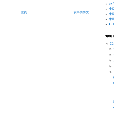
赵
中
主页
较早的博文
中
中
CO
博客归
▼
20
►
►
►
►
▼