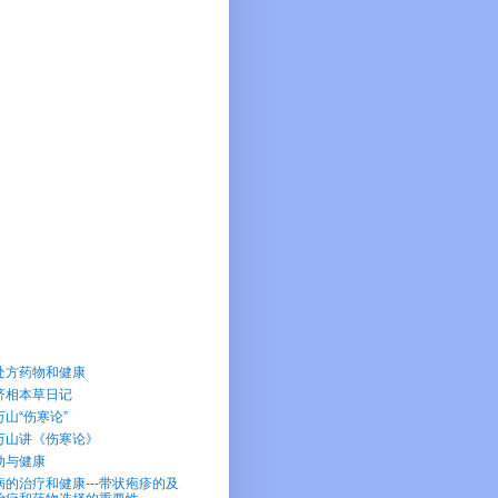
处方药物和健康
济相本草日记
万山“伤寒论”
万山讲《伤寒论》
动与健康
病的治疗和健康---带状疱疹的及