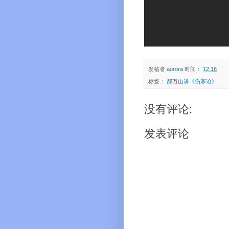
发帖者
aurora
时间：
12:16
标签：
郝万山讲《伤寒论》
没有评论:
发表评论