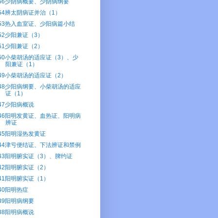
56少阴病概要、少阴病纲要
54辨太阴病证并治（1）
53热入血室证、少阳病篇小结
52少阳兼证（3）
51少阳兼证（2）
50小柴胡汤的适应证（3）、少
阳兼证（1）
49小柴胡汤的适应证（2）
48少阳病纲要、小柴胡汤的适应
证（1）
47少阳病概说
46阳明发黄证、血热证、阳明病
辨证
45阳明湿热发黄证
44津亏便结证、下法辨证和禁例
43阳明腑实证（3）、脾约证
42阳明腑实证（2）
41阳明腑实证（1）
40阳明热症
39阳明病纲要
38阳明病概说