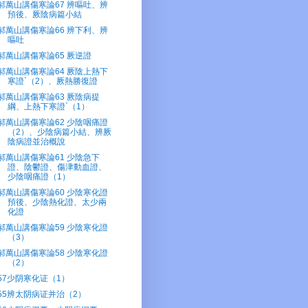
郝萬山講傷寒論67 辨嘔吐、辨
預後、厥陰病篇小結
郝萬山講傷寒論66 辨下利、辨
嘔吐
郝萬山講傷寒論65 厥逆證
郝萬山講傷寒論64 厥陰上熱下
寒證`（2）、厥熱勝復證
郝萬山講傷寒論63 厥陰病提
綱、上熱下寒證`（1）
郝萬山講傷寒論62 少陰咽痛證
（2）、少陰病篇小結、辨厥
陰病證並治概說
郝萬山講傷寒論61 少陰急下
證、陰鬱證、傷津動血證、
少陰咽痛證（1）
郝萬山講傷寒論60 少陰寒化證
預後、少陰熱化證、太少兩
化證
郝萬山講傷寒論59 少陰寒化證
（3）
郝萬山講傷寒論58 少陰寒化證
（2）
57少阴寒化证（1）
55辨太阴病证并治（2）