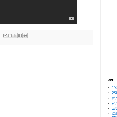
标签
非
冯
郝
郝
活
疾