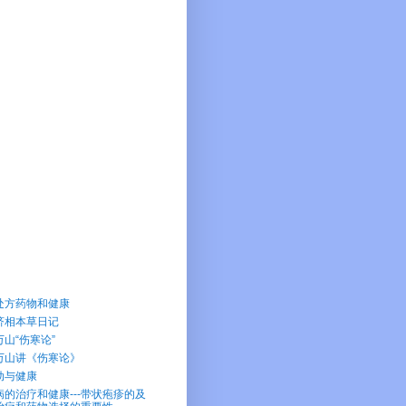
处方药物和健康
济相本草日记
万山“伤寒论”
万山讲《伤寒论》
动与健康
病的治疗和健康---带状疱疹的及