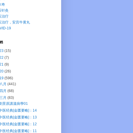
东奇
医针灸
医治疗
医治疗，安宫牛黄丸
VID-19
档
23
(15)
22
(7)
21
(9)
20
(26)
19
(596)
八月
(441)
四月
(68)
三月
(83)
劉景原講溫病學01
中医经典[金匮要略]：14
中医经典[金匮要略]：13
中医经典[金匮要略]：12
中医经典[金匮要略]：11