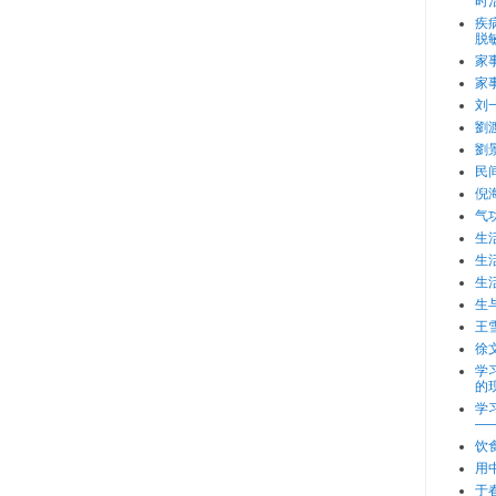
时
疾
脱
家
家
刘
劉
劉
民
倪
气
生
生
生
生
王
徐
学
的
学
—
饮
用
于