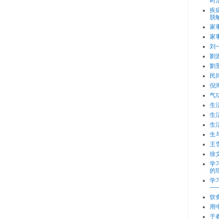
时
疾
脱
家
家
刘
劉
劉
民
倪
气
生
生
生
生
王
徐
学
的
学
—
饮
用
于