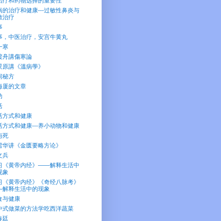
治疗和药物选择的重要性
病的治疗和健康---过敏性鼻炎与
敏治疗
事
事，中医治疗，安宫牛黄丸
一寒
渡舟講傷寒論
景原講《溫病學》
间秘方
海厦的文章
功
活
活方式和健康
活方式和健康---养小动物和健康
与死
雪华讲《金匮要略方论》
文兵
习《黄帝内经》——解释生活中
现象
习《黄帝内经》《奇经八脉考》
—解释生活中的现象
食与健康
中式做菜的方法学吃西洋蔬菜
春廷