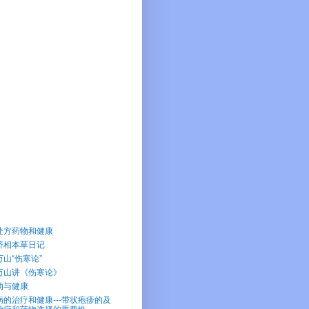
处方药物和健康
济相本草日记
万山“伤寒论”
万山讲《伤寒论》
动与健康
病的治疗和健康---带状疱疹的及