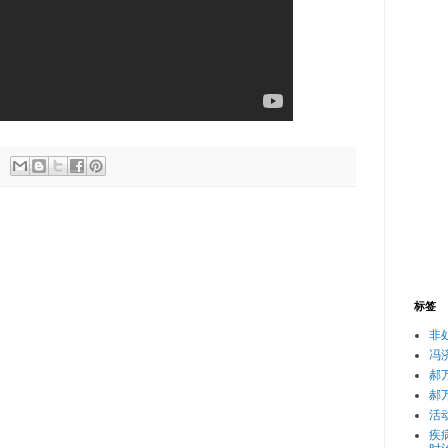
标签
非
冯
郝
郝
活
疾