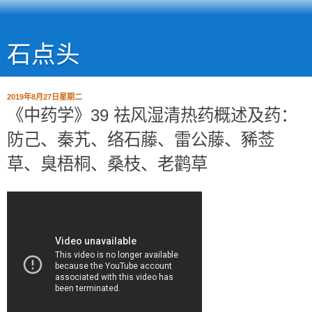
石点头
2019年8月27日星期二
《中药学》39 祛风湿清热药概述及药：
防己、秦艽、络石藤、雷公藤、豨莶
草、臭梧桐、桑枝、老鹳草