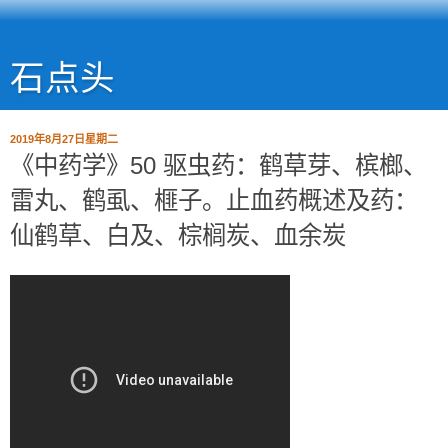
石点头
2019年8月27日星期二
《中药学》50 驱虫药：鹤草芽、槟榔、
雷丸、鹤虱、榧子。止血药概述及药：
仙鹤草、白及、棕榈炭、血余炭