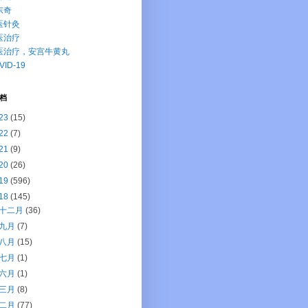
东奇
医针灸
医治疗
医治疗，安宫牛黄丸
VID-19
档
23
(15)
22
(7)
21
(9)
20
(26)
19
(596)
18
(145)
十二月
(36)
九月
(7)
八月
(15)
七月
(1)
六月
(1)
三月
(8)
二月
(77)