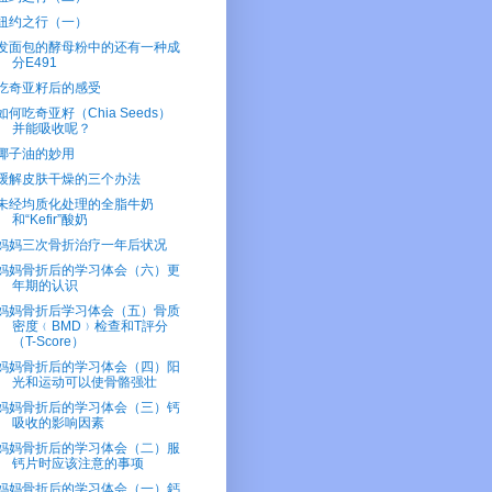
纽约之行（一）
发面包的酵母粉中的还有一种成
分E491
吃奇亚籽后的感受
如何吃奇亚籽（Chia Seeds）
并能吸收呢？
椰子油的妙用
缓解皮肤干燥的三个办法
未经均质化处理的全脂牛奶
和“Kefir”酸奶
妈妈三次骨折治疗一年后状况
妈妈骨折后的学习体会（六）更
年期的认识
妈妈骨折后学习体会（五）骨质
密度﹙BMD﹚检查和T評分
（T-Score）
妈妈骨折后的学习体会（四）阳
光和运动可以使骨骼强壮
妈妈骨折后的学习体会（三）钙
吸收的影响因素
妈妈骨折后的学习体会（二）服
钙片时应该注意的事项
妈妈骨折后的学习体会（一）鈣