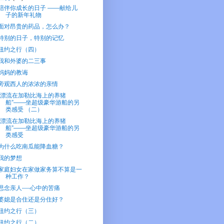
陪伴你成长的日子 ——献给儿
子的新年礼物
面对昂贵的药品，怎么办？
特别的日子，特别的记忆
纽约之行（四）
我和外婆的二三事
妈妈的教诲
旁观西人的浓浓的亲情
“漂流在加勒比海上的养猪
船”——坐超级豪华游船的另
类感受 （二）
“漂流在加勒比海上的养猪
船”——坐超级豪华游船的另
类感受
为什么吃南瓜能降血糖？
我的梦想
家庭妇女在家做家务算不算是一
种工作？
思念亲人----心中的苦痛
婆媳是合住还是分住好？
纽约之行（三）
纽约之行（二）