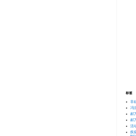
标签
非
冯
郝
郝
活
疾