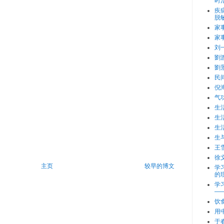
时
疾
脱
家
家
刘
劉
劉
民
倪
气
生
生
生
生
王
徐
主页
较早的博文
学
的
学
—
饮
用
于