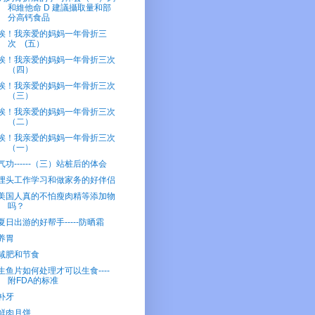
和維他命 D 建議攝取量和部
分高钙食品
唉！我亲爱的妈妈一年骨折三
次 (五）
唉！我亲爱的妈妈一年骨折三次
（四）
唉！我亲爱的妈妈一年骨折三次
（三）
唉！我亲爱的妈妈一年骨折三次
（二）
唉！我亲爱的妈妈一年骨折三次
（一）
气功------（三）站桩后的体会
埋头工作学习和做家务的好伴侣
美国人真的不怕瘦肉精等添加物
吗？
夏日出游的好帮手-----防晒霜
养胃
减肥和节食
生鱼片如何处理才可以生食----
附FDA的标准
补牙
鲜肉月饼