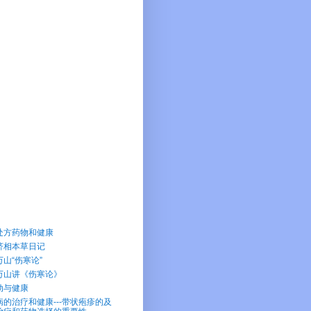
处方药物和健康
济相本草日记
万山“伤寒论”
万山讲《伤寒论》
动与健康
病的治疗和健康---带状疱疹的及