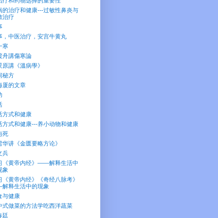
治疗和药物选择的重要性
病的治疗和健康---过敏性鼻炎与
敏治疗
事
事，中医治疗，安宫牛黄丸
一寒
渡舟講傷寒論
景原講《溫病學》
间秘方
海厦的文章
功
活
活方式和健康
活方式和健康---养小动物和健康
与死
雪华讲《金匮要略方论》
文兵
习《黄帝内经》——解释生活中
现象
习《黄帝内经》《奇经八脉考》
—解释生活中的现象
食与健康
中式做菜的方法学吃西洋蔬菜
春廷